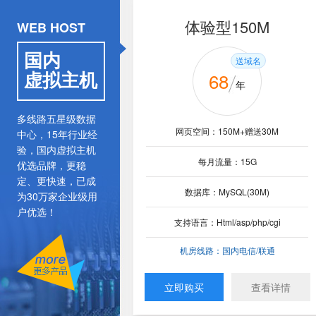
体验型150M
香港体验型 150M
WEB HOST
国内
送域名
送域名
虚拟主机
68
188
云邮企业邮箱
入门型VPS主机
入门型云服务器
年
年
313
52
多线路五星级数据
邮箱容量：无限
企业网盘：1G*用户数
网页空间：150M+赠送30M
网页空间：150M+赠送30M
¥
¥
中心，15年行业经
中转站：10G
个人网盘：5G/用户
月
月
验，国内虚拟主机
每月流量：15G
每月流量：5G
优选品牌，更稳
cpu：
cpu：
无限邮箱容量，海量存储
InterXeon1核
IntelXeon E5-2620×4(四核)
定、更快速，已成
无限组织建构，支持群邮件
内存：
内存：
1GB ECC
512M
数据库：MySQL(30M)
数据库：MySQL(50M)
为30万家企业级用
用云邮小程序，随时随地办公
户优选！
硬盘：
硬盘：
50G(分布式集群云存储)
40G SAS+40G(智能备份)
了解更多云邮功能>>
支持语言：Html/asp/php/cgi
支持语言：Html/asp/php/cgi
机房：
机房：
美国机房/香港机房
电信线路
150
¥
机房线路：国内电信/联通
机房线路：港台机房
带宽：
带宽：
1M
3M
起
五账号起售
立即购买
立即购买
查看详情
查看详情
立即购买
立即购买
查看详情
立即购买
查看详情