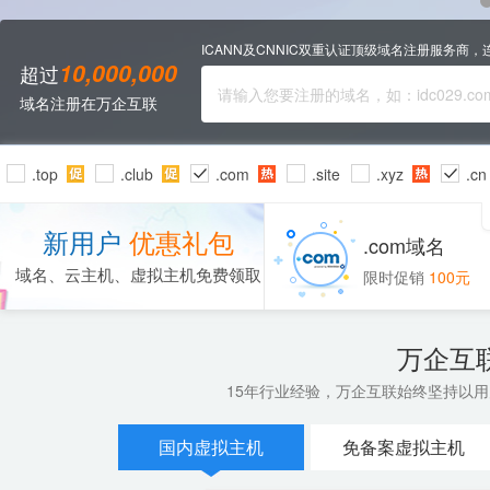
ICANN及CNNIC双重认证顶级域名注册服务
10,000,000
超过
域名注册
在万企互联
.top
.club
.com
.site
.xyz
.c
.store
.ltd
.red
.mobi
.com.cn
.net.cn
.g
新用户
优惠礼包
.com域名
域名、云主机、虚拟主机免费领取
限时促销
100元
万企互
15年行业经验，万企互联始终坚持以
国内虚拟主机
免备案虚拟主机